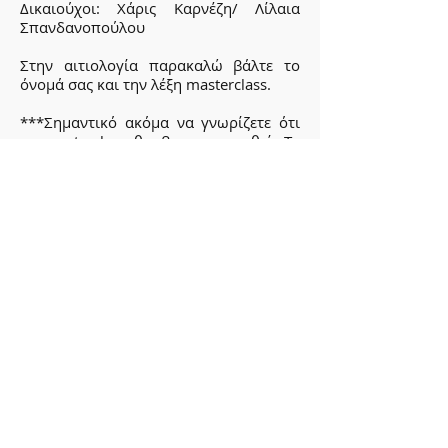
Δικαιούχοι: Χάρις Καρνέζη/ Λίλαια
Σπανδανοπούλου
Στην αιτιολογία παρακαλώ βάλτε το
όνομά σας και την λέξη masterclass.
***Σημαντικό ακόμα να γνωρίζετε ότι
το masterclass θα βιντεοσκοπηθεί. Το
βίντεο αυτό και οι φωτογραφίες που θα
ληφθούν κατά την πραγματοποίηση
του μπορεί να χρησιμοποιηθούν από
την εισηγήτρια Δρ Χάρι Καρνέζη για
παρουσιάσεις, εκπαιδευτικούς σκοπούς
ή προωθητικές δραστηριότητες σχετικά
με τη μέθοδο CBD.