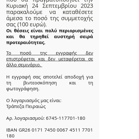
Κυριακή
24 Σεπτεμβρίου 2023
παρακαλούμε να καταθέσετε
άμεσα το ποσό της συμμετοχής
σας (100 ευρώ).
Ο
ι θέσεις είναι πολύ περιορισμένες
και θα τηρηθεί αυστηρή σειρά
προτεραιότητας.
Το ποσό της εγγραφής δεν
επιστρέφεται και δεν μεταφέρεται σε
άλλο σεμινάριο.
Η εγγραφή σας αποτελεί αποδοχή για
τη βιντεοσκόπηση και τη
φωτογράφηση.
Ο λογαριασμός μας είναι:
Τράπεζα Πειραιώς
Αρ. λογαριασμού:
6745-117701-180
IBAN GR26
0171 7450 0067 4511
7701
180