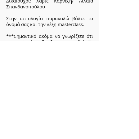
Δικαιούχοι: Χάρις Καρνέζη/ Λίλαια
Σπανδανοπούλου
Στην αιτιολογία παρακαλώ βάλτε το
όνομά σας και την λέξη masterclass.
***Σημαντικό ακόμα να γνωρίζετε ότι
το masterclass θα βιντεοσκοπηθεί. Το
βίντεο αυτό και οι φωτογραφίες που θα
ληφθούν κατά την πραγματοποίηση
του μπορεί να χρησιμοποιηθούν από
την εισηγήτρια Δρ Χάρι Καρνέζη για
παρουσιάσεις, εκπαιδευτικούς σκοπούς
ή προωθητικές δραστηριότητες σχετικά
με τη μέθοδο CBD.